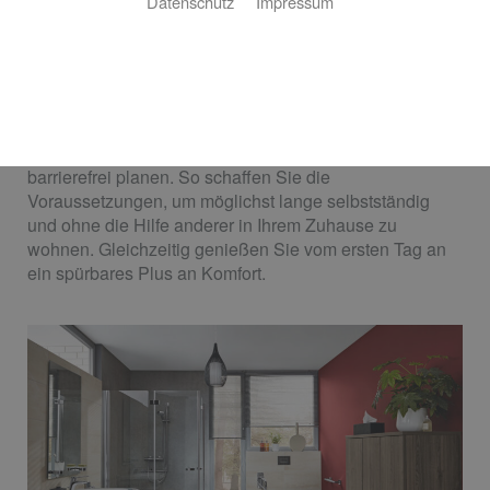
Heizung
Datenschutz
Impressum
Ihre Anforderungen stehen im Mittelpunkt
Sie möchten sich in Ihrem Bad rundum wohlfühlen?
Nicht nur heute, sondern auch morgen? Dann sollten
Sie Ihr neues oder modernisiertes Bad von vornherein
barrierefrei planen. So schaffen Sie die
Voraussetzungen, um möglichst lange selbstständig
und ohne die Hilfe anderer in Ihrem Zuhause zu
wohnen. Gleichzeitig genießen Sie vom ersten Tag an
ein spürbares Plus an Komfort.